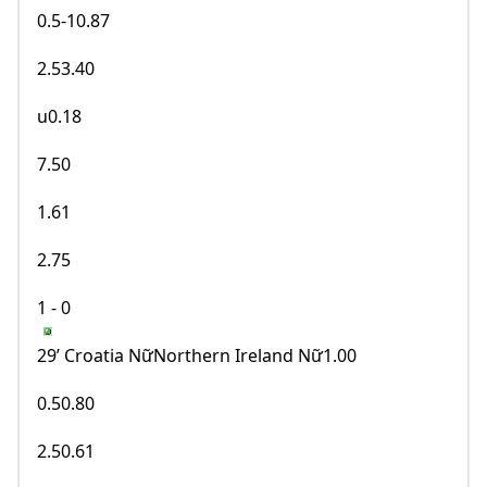
0.5-10.87
2.53.40
u0.18
7.50
1.61
2.75
1 - 0
29’ Croatia NữNorthern Ireland Nữ1.00
0.50.80
2.50.61