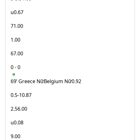
u0.67
71.00
1.00
67.00
0 - 0
69’ Greece NữBelgium Nữ0.92
0.5-10.87
2.56.00
u0.08
9.00