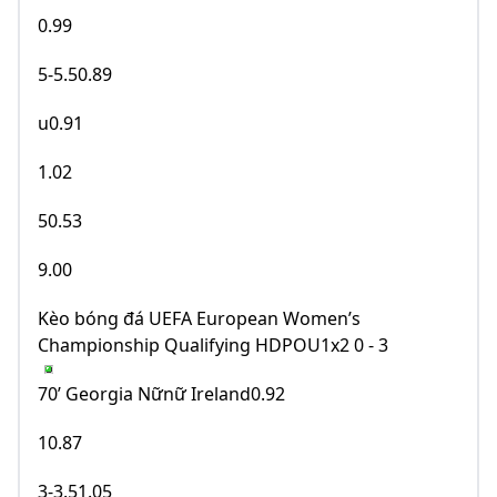
0.99
5-5.50.89
u0.91
1.02
50.53
9.00
Kèo bóng đá UEFA European Women’s
Championship Qualifying HDPOU1x2 0 - 3
70’ Georgia Nữnữ Ireland0.92
10.87
3-3.51.05