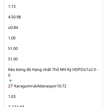
1.13
4.50.98
u0.84
1.00
51.00
51.00
Kèo bóng đá Hạng nhất Thổ Nhĩ Kỳ HDPOU1x2 0 -
0
27’ KaragumrukAdanaspor10.72
1.03
2-2.51.03