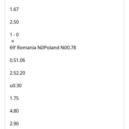
1.67
2.50
1 - 0
69’ Romania NữPoland Nữ0.78
0.51.06
2.52.20
u0.30
1.75
4.80
2.90