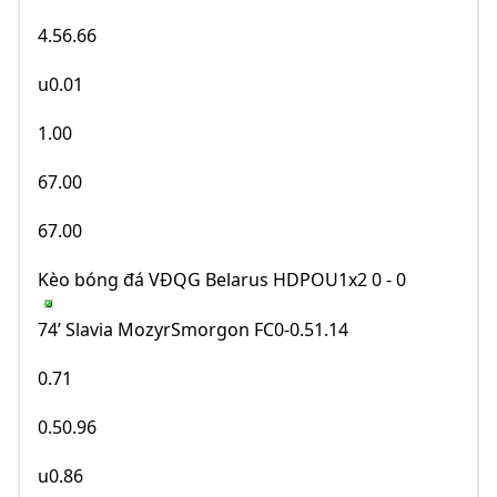
4.56.66
u0.01
1.00
67.00
67.00
Kèo bóng đá VĐQG Belarus HDPOU1x2 0 - 0
74’ Slavia MozyrSmorgon FC0-0.51.14
0.71
0.50.96
u0.86