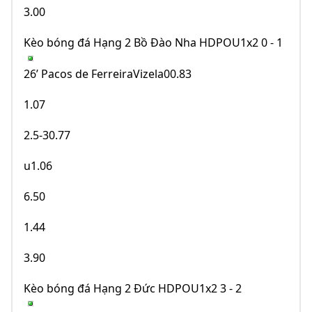
3.00
Kèo bóng đá Hạng 2 Bồ Đào Nha HDPOU1x2 0 - 1
26’ Pacos de FerreiraVizela00.83
1.07
2.5-30.77
u1.06
6.50
1.44
3.90
Kèo bóng đá Hạng 2 Đức HDPOU1x2 3 - 2