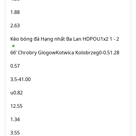
1.88
2.63
Kèo bóng đá Hạng nhất Ba Lan HDPOU1x2 1 - 2
66’ Chrobry GlogowKotwica Kolobrzeg0-0.51.28
0.57
3.5-41.00
u0.82
12.55
1.34
3.55